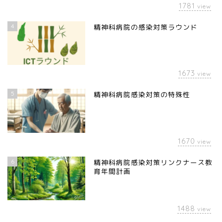
1781
view
4
精神科病院の感染対策ラウンド
1673
view
5
精神科病院感染対策の特殊性
1670
view
6
精神科病院感染対策リンクナース教
育年間計画
1488
view