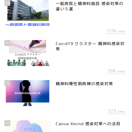
30
一般病院と精神科施設 感染対策の
違い５選
1174
view
31
Covid19 クラスター 精神科感染対
策
768
view
32
精神科慢性期病棟の感染対策
723
view
33
Canva Xmind 感染対策への活用