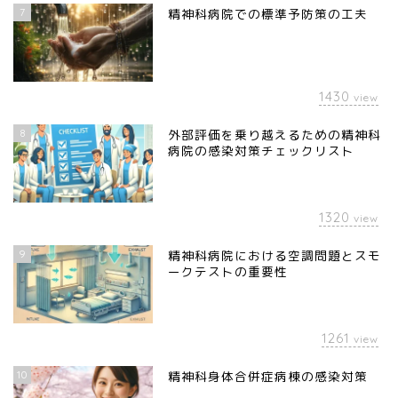
7
精神科病院での標準予防策の工夫
1430
view
8
外部評価を乗り越えるための精神科
病院の感染対策チェックリスト
1320
view
9
精神科病院における空調問題とスモ
ークテストの重要性
1261
view
10
精神科身体合併症病棟の感染対策