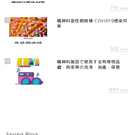
739
view
37
精神科急性期病棟 COVID19感染対
策
922
view
38
精神科施設で使用する特殊物品
鍵・拘束帯の洗浄・消毒・保管
1493
view
Spring Blog