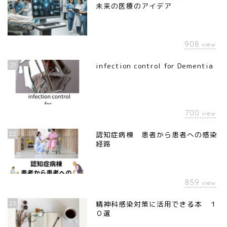
未来の医療のアイデア
908
view
21
infection control for Dementia
700
view
22
認知症病棟 患者から患者への感染
経路
859
view
23
精神科感染対策に活用できる本 １
０選