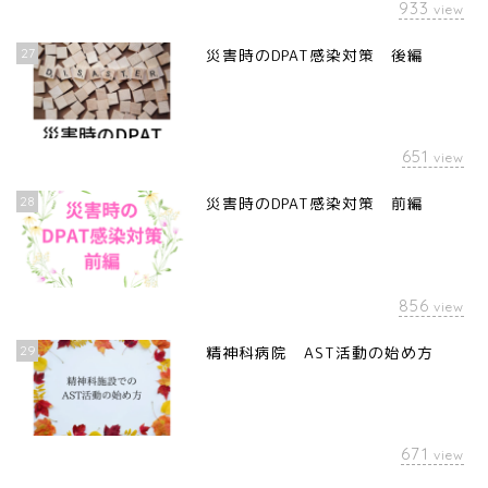
933
view
27
災害時のDPAT感染対策 後編
651
view
28
災害時のDPAT感染対策 前編
856
view
29
精神科病院 AST活動の始め方
671
view