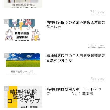
744
view
24
精神科病院での通常疥癬感染対策の
落とし穴
1207
view
25
精神科病院での二人目感染管理認定
看護師の育て方
757
view
26
精神科病院感染対策 ロードマッ
プ Vol.1 基本編