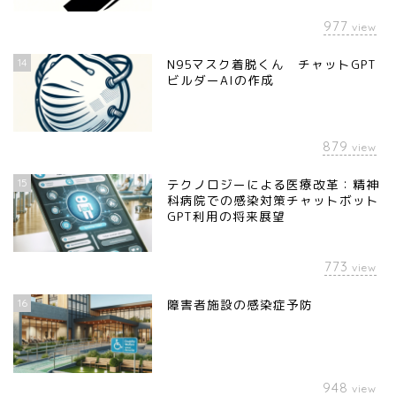
977
view
14
N95マスク着脱くん チャットGPT
ビルダーAIの作成
879
view
15
テクノロジーによる医療改革：精神
科病院での感染対策チャットボット
GPT利用の将来展望
773
view
16
障害者施設の感染症予防
948
view