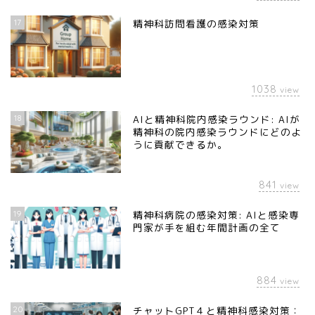
17
精神科訪問看護の感染対策
1038
view
18
AIと精神科院内感染ラウンド: AIが
精神科の院内感染ラウンドにどのよ
うに貢献できるか。
841
view
19
精神科病院の感染対策: AIと感染専
門家が手を組む年間計画の全て
884
view
20
チャットGPT４と精神科感染対策：