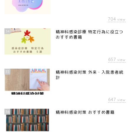
704
view
34
精神科感染診療 特定行為に役立つ
おすすめ書籍
657
view
35
精神科感染対策 外来・入院患者統
計
647
view
36
精神科感染対策 おすすめ書籍