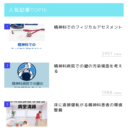
人気記事TOP10
1
精神科でのフィジカルアセスメント
2957
view
2
精神科病院での鍵の汚染場面を考え
る
1988
view
3
床に直接寝転がる精神科患者の環境
整備