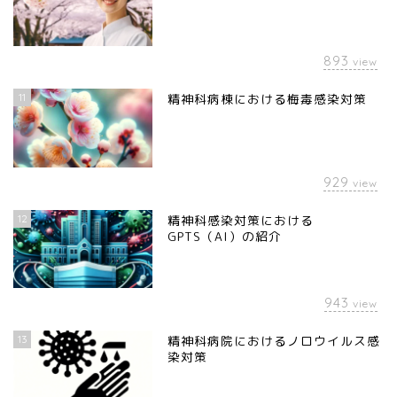
893
view
11
精神科病棟における梅毒感染対策
929
view
12
精神科感染対策における
GPTS（AI）の紹介
943
view
13
精神科病院におけるノロウイルス感
染対策