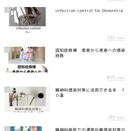
21
infection control for Dementia
705
view
22
認知症病棟 患者から患者への感染
経路
859
view
23
精神科感染対策に活用できる本 １
０選
744
view
24
精神科病院での通常疥癬感染対策の