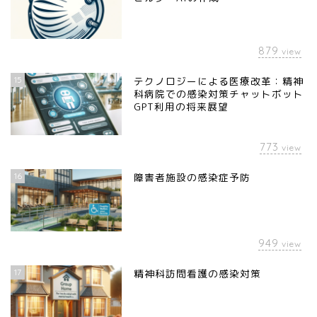
879
view
15
テクノロジーによる医療改革：精神
科病院での感染対策チャットボット
GPT利用の将来展望
773
view
16
障害者施設の感染症予防
949
view
17
精神科訪問看護の感染対策