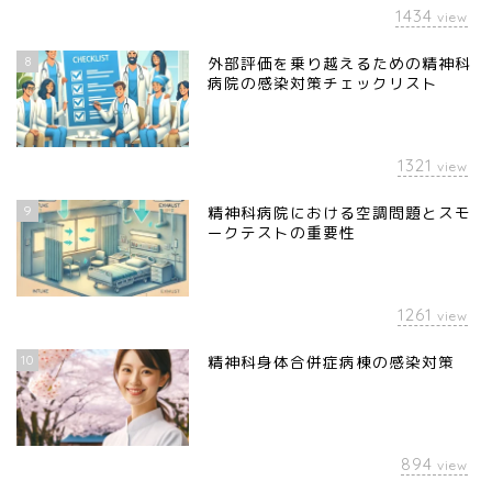
1434
view
8
外部評価を乗り越えるための精神科
病院の感染対策チェックリスト
1321
view
9
精神科病院における空調問題とスモ
ークテストの重要性
1261
view
10
精神科身体合併症病棟の感染対策
894
view