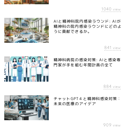
1040
view
18
AIと精神科院内感染ラウンド: AIが
精神科の院内感染ラウンドにどのよ
うに貢献できるか。
841
view
19
精神科病院の感染対策: AIと感染専
門家が手を組む年間計画の全て
884
view
20
チャットGPT４と精神科感染対策：
未来の医療のアイデア
909
view