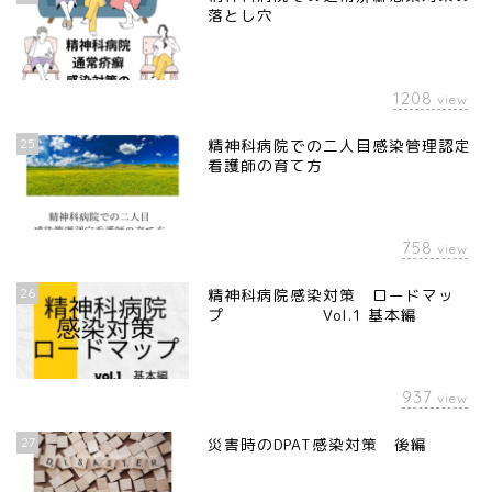
落とし穴
1208
view
25
精神科病院での二人目感染管理認定
看護師の育て方
758
view
26
精神科病院感染対策 ロードマッ
プ Vol.1 基本編
937
view
27
災害時のDPAT感染対策 後編