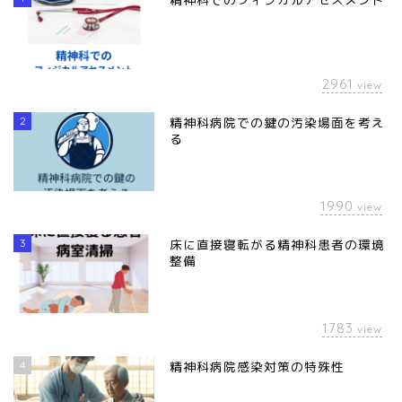
2961
view
2
精神科病院での鍵の汚染場面を考え
る
1990
view
3
床に直接寝転がる精神科患者の環境
整備
1783
view
4
精神科病院感染対策の特殊性