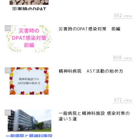
652
view
28
災害時のDPAT感染対策 前編
858
view
29
精神科病院 AST活動の始め方
672
view
30
一般病院と精神科施設 感染対策の
違い５選