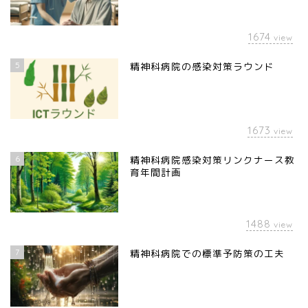
1674
view
5
精神科病院の感染対策ラウンド
1673
view
6
精神科病院感染対策リンクナース教
育年間計画
1488
view
7
精神科病院での標準予防策の工夫