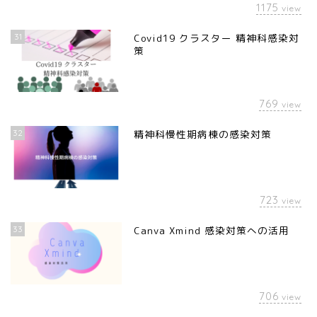
1175
view
31
Covid19 クラスター 精神科感染対
策
769
view
32
精神科慢性期病棟の感染対策
723
view
33
Canva Xmind 感染対策への活用
706
view