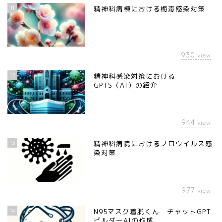
11
精神科病棟における梅毒感染対策
930
view
12
精神科感染対策における
GPTS（AI）の紹介
944
view
13
精神科病院におけるノロウイルス感
染対策
977
view
14
N95マスク着脱くん チャットGPT
ビルダーAIの作成