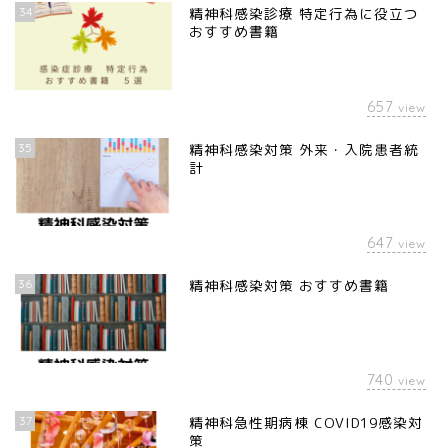
34
精神科感染診療 特定行為に役立つ
おすすめ書籍
657
view
35
精神科感染対策 外来・入院患者統
計
647
view
36
精神科感染対策 おすすめ書籍
740
view
37
精神科急性期病棟 COVID19感染対
策