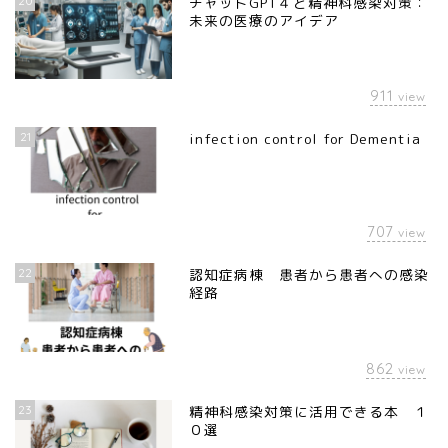
20
チャットGPT４と精神科感染対策：
未来の医療のアイデア
911
view
21
infection control for Dementia
707
view
22
認知症病棟 患者から患者への感染
経路
862
view
23
精神科感染対策に活用できる本 １
０選