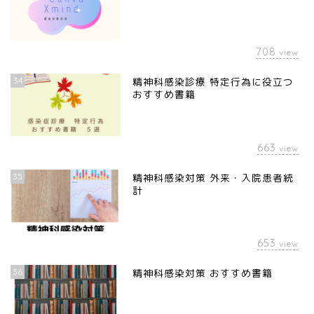
708
view
34
精神科感染診療 特定行為に役立つ
おすすめ書籍
663
view
35
精神科感染対策 外来・入院患者統
計
653
view
36
精神科感染対策 おすすめ書籍