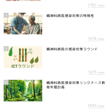
1787
view
4
精神科病院感染対策の特殊性
1678
view
5
精神科病院の感染対策ラウンド
1675
view
6
精神科病院感染対策リンクナース教
育年間計画
1490
view