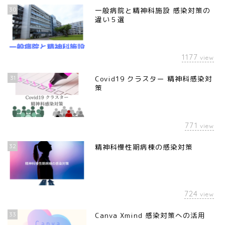
30
一般病院と精神科施設 感染対策の
違い５選
1177
view
31
Covid19 クラスター 精神科感染対
策
771
view
32
精神科慢性期病棟の感染対策
724
view
33
Canva Xmind 感染対策への活用