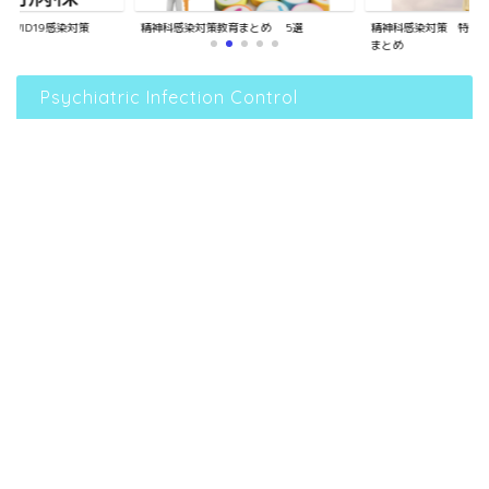
OVID19感染対策
精神科感染対策教育まとめ 5選
精神科感染対策 特定
まとめ
Psychiatric Infection Control