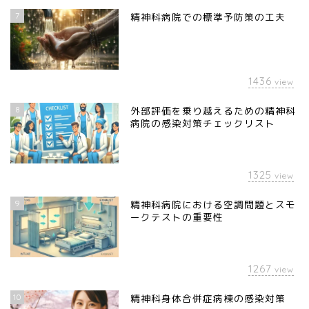
7
精神科病院での標準予防策の工夫
1436
view
8
外部評価を乗り越えるための精神科
病院の感染対策チェックリスト
1325
view
9
精神科病院における空調問題とスモ
ークテストの重要性
1267
view
10
精神科身体合併症病棟の感染対策