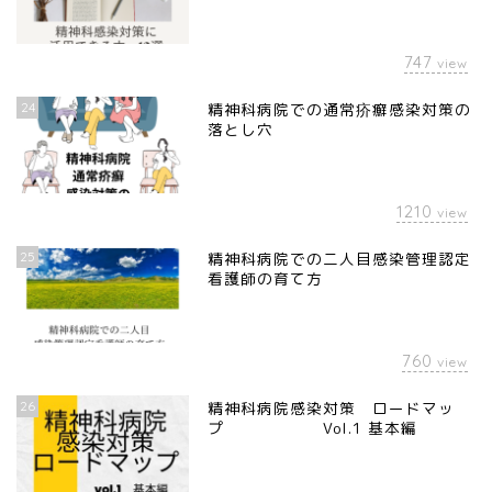
747
view
24
精神科病院での通常疥癬感染対策の
落とし穴
1210
view
25
精神科病院での二人目感染管理認定
看護師の育て方
760
view
26
精神科病院感染対策 ロードマッ
プ Vol.1 基本編