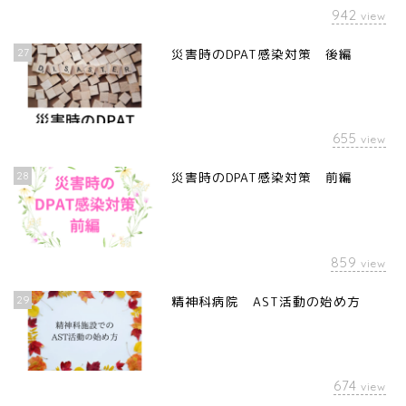
942
view
27
災害時のDPAT感染対策 後編
655
view
28
災害時のDPAT感染対策 前編
859
view
29
精神科病院 AST活動の始め方
674
view