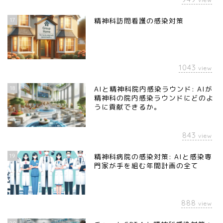
17
精神科訪問看護の感染対策
1043
view
18
AIと精神科院内感染ラウンド: AIが
精神科の院内感染ラウンドにどのよ
うに貢献できるか。
843
view
19
精神科病院の感染対策: AIと感染専
門家が手を組む年間計画の全て
888
view