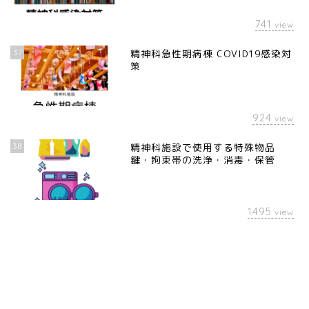
741
view
37
精神科急性期病棟 COVID19感染対
策
924
view
38
精神科施設で使用する特殊物品
鍵・拘束帯の洗浄・消毒・保管
1495
view