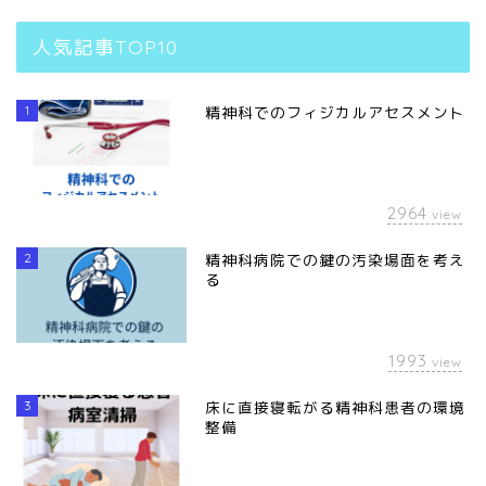
人気記事TOP10
1
精神科でのフィジカルアセスメント
2964
view
2
精神科病院での鍵の汚染場面を考え
る
1993
view
3
床に直接寝転がる精神科患者の環境
整備