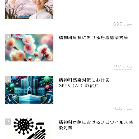
897
view
11
精神科病棟における梅毒感染対策
931
view
12
精神科感染対策における
GPTS（AI）の紹介
948
view
13
精神科病院におけるノロウイルス感
染対策