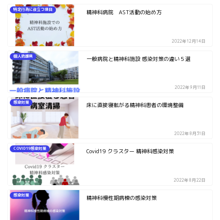
特定行為に役立つ項目
精神科病院 AST活動の始め方
2022年12月14日
個人防護具
一般病院と精神科施設 感染対策の違い５選
2022年9月11日
感染対策
床に直接寝転がる精神科患者の環境整備
2022年8月31日
COVID19感染対策
Covid19 クラスター 精神科感染対策
2022年8月22日
感染対策
精神科慢性期病棟の感染対策