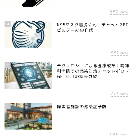
980
view
14
N95マスク着脱くん チャットGPT
ビルダーAIの作成
881
view
15
テクノロジーによる医療改革：精神
科病院での感染対策チャットボット
GPT利用の将来展望
773
view
16
障害者施設の感染症予防
949
view